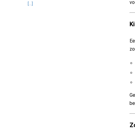
vo
[...]
K
Ee
zo
Ge
be
Z