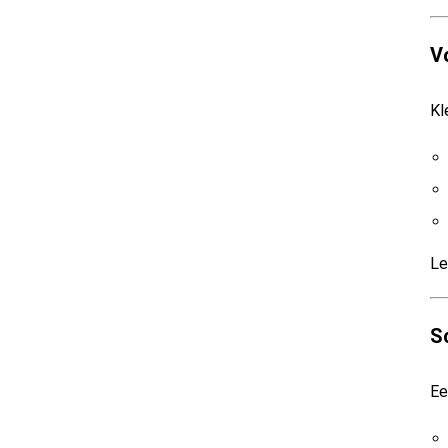
Vo
Kl
Le
S
Ee