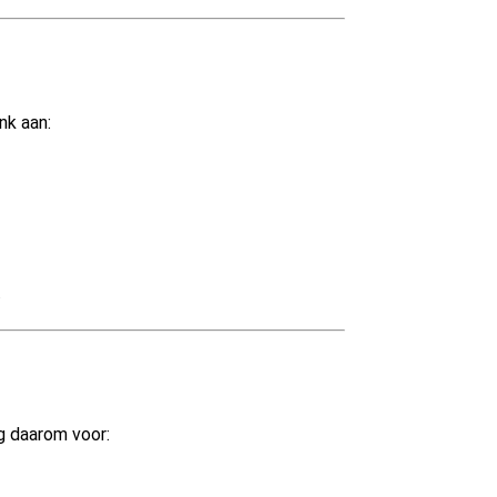
nk aan:
.
g daarom voor: