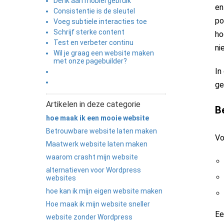
Denk aan mobiel gebruik
en
Consistentie is de sleutel
po
Voeg subtiele interacties toe
Schrijf sterke content
ho
Test en verbeter continu
ni
Wil je graag een website maken
met onze pagebuilder?
In
ge
Artikelen in deze categorie
Be
hoe maak ik een mooie website
Betrouwbare website laten maken
Vo
Maatwerk website laten maken
waarom crasht mijn website
alternatieven voor Wordpress
websites
hoe kan ik mijn eigen website maken
Hoe maak ik mijn website sneller
Ee
website zonder Wordpress