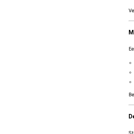
Ve
M
Ee
Be
D
St