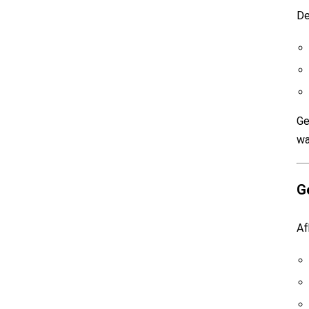
De
Ge
wa
G
Af