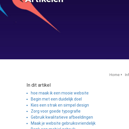
Home
In
In dit artikel
hoe maak ik een mooie website
Begin met een duidelijk doel
Kies een strak en simpel design
Zorg voor goede typografie
Gebruik kwalitatieve afbeeldingen
Maak je website gebruiksvriendelijk